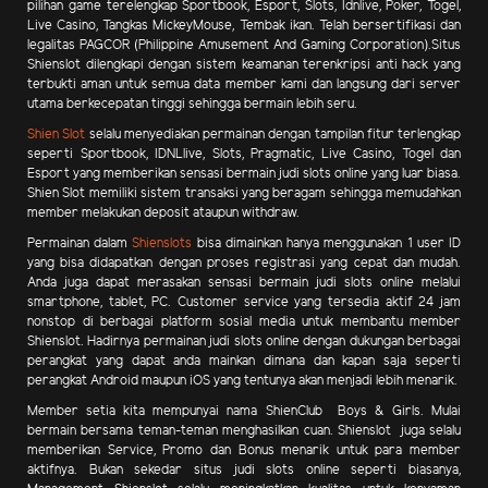
pilihan game terelengkap Sportbook, Esport, Slots, Idnlive, Poker, Togel,
Live Casino, Tangkas MickeyMouse, Tembak ikan.
Telah bersertifikasi dan
legalitas PAGCOR (Philippine Amusement And Gaming Corporation).Situs
Shienslot dilengkapi dengan sistem keamanan terenkripsi anti hack yang
terbukti aman untuk semua data member kami dan langsung dari server
utama berkecepatan tinggi sehingga bermain lebih seru.
Shien Slot
selalu menyediakan permainan dengan tampilan fitur terlengkap
seperti Sportbook, IDNLlive, Slots, Pragmatic, Live Casino, Togel dan
Esport yang memberikan sensasi bermain judi slots online yang luar biasa.
Shien Slot memiliki sistem transaksi yang beragam sehingga memudahkan
member melakukan deposit ataupun withdraw.
Permainan dalam
Shienslots
bisa dimainkan hanya menggunakan 1 user ID
yang bisa didapatkan dengan proses registrasi yang cepat dan mudah.
Anda juga dapat merasakan sensasi bermain judi slots online melalui
smartphone, tablet, PC. Customer service yang tersedia aktif 24 jam
nonstop di berbagai platform sosial media untuk membantu member
Shienslot. Hadirnya permainan judi slots online dengan dukungan berbagai
perangkat yang dapat anda mainkan dimana dan kapan saja seperti
perangkat Android maupun iOS yang tentunya akan menjadi lebih menarik.
Member setia kita mempunyai nama ShienClub Boys & Girls. Mulai
bermain bersama teman-teman menghasilkan cuan.
Shienslot juga selalu
memberikan Service, Promo dan Bonus menarik
untuk para member
aktifnya. Bukan sekedar situs judi slots online seperti biasanya,