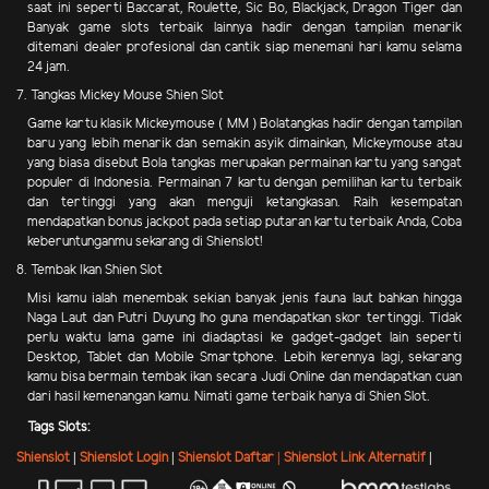
saat ini seperti Baccarat, Roulette, Sic Bo, Blackjack, Dragon Tiger dan
Banyak game slots terbaik lainnya hadir dengan tampilan menarik
ditemani dealer profesional dan cantik siap menemani hari kamu selama
24 jam.
7. Tangkas Mickey Mouse Shien Slot
Game kartu klasik Mickeymouse ( MM ) Bolatangkas hadir dengan tampilan
baru yang lebih menarik dan semakin asyik dimainkan, Mickeymouse atau
yang biasa disebut Bola tangkas merupakan permainan kartu yang sangat
populer di Indonesia. Permainan 7 kartu dengan pemilihan kartu terbaik
dan tertinggi yang akan menguji ketangkasan. Raih kesempatan
mendapatkan bonus jackpot pada setiap putaran kartu terbaik Anda, Coba
keberuntunganmu sekarang di Shienslot!
8. Tembak Ikan Shien Slot
Misi kamu ialah menembak sekian banyak jenis fauna laut bahkan hingga
Naga Laut dan Putri Duyung lho guna mendapatkan skor tertinggi. Tidak
perlu waktu lama game ini diadaptasi ke gadget-gadget lain seperti
Desktop, Tablet dan Mobile Smartphone. Lebih kerennya lagi, sekarang
kamu bisa bermain tembak ikan secara Judi Online dan mendapatkan cuan
dari hasil kemenangan kamu. Nimati game terbaik hanya di Shien Slot.
Tags Slots:
Shienslot
|
Shienslot Login
|
Shienslot Daftar |
Shienslot Link Alternatif
|